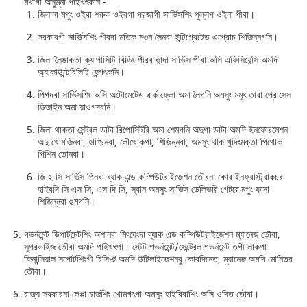
মখাগী অসুম্না পাইখৎকনি:-
জিলানা মপুং ওইবা শরুক ওইরগা প্রজাগী সার্ভিসশিং পুল্লপ ওইনা পীবা।
সরকারগী সার্ভিসশিং পীবদা মতিক মগুন লৈনবা ইন্টিগ্রেটেড এপ্রোচ শিজিন্নগনি।
জিলা লৈঙাকতা ক্যাপাসিটি বিল্ডিং পীরবাকান্দা সার্ভিস পীবা অসি এফিসিয়েন্সি অমদি
অ্যাকাউন্টেবিলিটি হেন্গৎকনি।
পিগদবা সার্ভিসশিং অসি অটোমেটেড ৱাৰ্ক ফ্লো অমা লৈগনি অমসুং মমুৎ তাবা প্রোসেস
ডিজাইন অমা য়াওগদবনি।
জিলা থাকতা সেন্ট্রল ডাটা রিপোসিটরি অমা শেমগনি অদুগা ডাটা অমদি ইনফোরমেশন
অদু খোমজিনবা, হাপ্চিনবা, লৌথোকপা, শিজিন্নবা, অমসুং থাক খুদিংমক্তা পিথোক
পিশিন তৌনবা।
জি ২ সি সার্ভিস পিনবা ব্যাক এন্ড কম্পিউটরাইজেশন তৌবনা কোর ইনফ্রাস্ট্রাকচর
হাইবদি সি এস সি, এস দি সি, স্বান অমসুং সার্ভিস ডেলিভরি গেটৱে মপুং ফানা
শিজিন্নবা ঙমগনি।
গভর্নমেন্ট ডিপার্টমেন্টশিং অশানবা মিৎয়েংদা ব্যাক এন্ড কম্পিউটরাইজেশন ম্যানেজ তৌবা,
সুপরভাইজ তৌবা অমদি পাইখৎপা। স্টেট গভর্নমেন্ট/সেন্ট্রেল গভর্নমেন্ট তগী লাকপা
ফিনান্সিয়াল সপোর্টশিংগী রিসিপ্ট অমদি উটিলাইজেশনবু কোরদিনেত, ম্যানেজ অমদি মোনিতর
তৌবা।
রাজ্য সরকারনা লেপ্পা চার্জশিং খোমগৎপা অমসুং হাইরিবাশিং অসি ওদিত তৌবা।