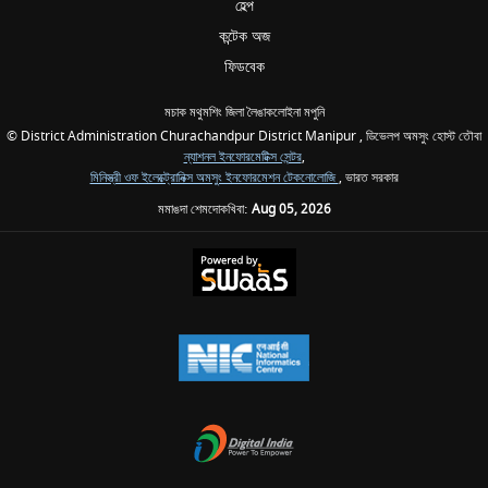
হেল্প
কন্টেক অজ
ফিডবেক
মচাক মথুমশিং জিলা লৈঙাকলোইনা মপুনি
© District Administration Churachandpur District Manipur , ডিভেলপ অমসুং হোস্ট তৌবা
ন্যাশনল ইনফোরমেটিক্স সেন্টর
,
মিনিস্ত্রী ওফ ইলেক্ট্রোনিক্স অমসুং ইনফোরমেশন টেকনোলোজি
, ভারত সরকার
মমাঙদা শেমদোকখিবা:
Aug 05, 2026