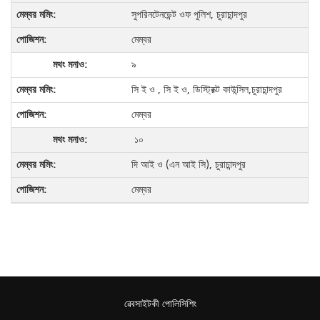
সুপরিনটেনডেন্ট ওফ পুলিশ, চুরাচান্দপুর
মেম্বর
৯
সি ই ও , সি ই ও, ডিস্ট্রিক্ট কাউন্সিল,চুরাচান্দপুর
মেম্বর
১০
দি আই ও (এন আই সি), চুরাচান্দপুর
মেম্বর
ৱেবসাইটকী পোলিসিশিং