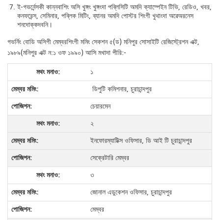
ই-গভর্নেন্সকী কান্নবাশিং অসি খুঙ্গং খুঙ্গংদা পব্লিসিটি অমদি ক্যাম্পেইন টিভি, রেডিও, খবর,
কনফরেন্স, সেমিনার, পব্লিক মিটিং, ব্যানর অমদি পোস্টর শিংগী খুথাংদা অৱেঅরনেস
শনদোক্কদবনি।
গভর্নিং বোডি অসিগী মেম্বরশিংগী মমিং সেকশন ৫(ড) মনিপুর সোসাইটি রেজিস্ট্রেশন এক্ট,
১৯৮৯(মনিপুর এক্ট ন:১ ওফ ১৯৯০) আসি মখাদা পীরি:-
১
ডিপুটি কমিশনার, চুরাচান্দপুর
চেয়ারমেন
২
ইনফোরম্যাটিক্স ওফিসার, ডি আই টি চুরাচান্দপুর
সেক্রেটারি মেম্বর
৩
জোনাল এডুকেশন ওফিসার, চুরাচান্দপুর
মেম্বর