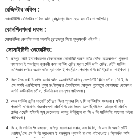
রেজিস্টার ওফিস :
সোসাইটিগী রেজিস্টার ওফিস অসি চুরাচান্দপুর জিলা হেড ক্বারটর দা ওইগনি।
কোনশিনগদবা মফম :
সোসাইটিনা কোনশিনগদবা মফমসি চুরাচান্দপুর জিলা পূম্নমক্কী ওইগনি।
সোসাইটিগী ওবজেক্টিভ:
মনিপুর স্টেট ইনফোরমেশন টেকনোলজি সোসাইটি অমদি অতৈ স্টেক হোল্ডরশিংগা পুল্লগা
ন্যাশনাল ই গভর্ন্যান্স প্লানগী কমন সার্ভিস সেন্টর,স্বান,স্টেট্ ডাটা সেন্টর, স্টেট সার্ভিস
ডেলিভরি গেটৱে অমদি অতৈ ন্যাশনাল ই গভর্ন্যান্স প্রোগ্রামশিং ডিস্ট্রিক্ট তা পাইখৎপা।
জিলা লৈঙাককী ষ্টাফশিং অমদি অতৈ এক্সেকিউটিভশিংবু কেপাসিটি বিল্ডিং তৌবা। দি ই জি
এস অমদি এমসিটসকা পুন্না চৎমিন্নরগা টেকনিকেল সোলুশন পুরকতুনা সোফটৱের ডেভেলপ
অমদি কস্টমাইজ তৌবা, টেকনিকেল সোলুশন পাইখৎপা।
কমন সার্ভিস সেন্টর সাপোর্ট তৌদুনা জিলা পূম্বদা জি ২ সি সার্ভিসশিং ফংহনবা। মসিনা
প্রজাগী সার্ভিসশিং খঙদোকলগা সার্ভিসশিং মরি লৈনবা ডিপার্টমেন্টসিংগা তান্নরগা সার্ভিস
সেন্টর এজেন্সি হাইবদি জুম্ ডেভেলপর অমসুং উনিট্র্যান্স কা জি ২ সি সার্ভিসশিং অহানবা ওইনা
পাইখৎপা।
জি ২ সি সার্ভিসশিং ফংহনবা, মনিপুর সরকারনা স্বান, এস দি সি, সি এস সি অমদি স্টেট
পোর্টাল/এস এস দি জি ন্যাশনাল ই গভর্ন্যান্স প্লানগী মাখাদা পাইখৎখরে। স্কিমশিং অসি