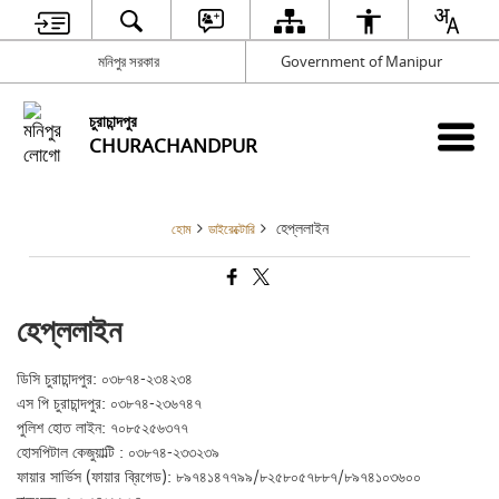
মনিপুর সরকার
Government of Manipur
চুরাচান্দপুর
CHURACHANDPUR
হেপ্ললাইন
হোম
ডাইরেক্টোরি
হেপ্ললাইন
ডিসি চুরাচান্দপুর: ০৩৮৭৪-২৩৪২৩৪
এস পি চুরাচান্দপুর: ০৩৮৭৪-২৩৬৭৪৭
পুলিশ হোত লাইন: ৭০৮৫২৫৬৩৭৭
হোসপিটাল কেজুয়াল্টি : ০৩৮৭৪-২৩৩২৩৯
ফায়ার সার্ভিস (ফায়ার ব্রিগেড): ৮৯৭৪১৪৭৭৯৯/৮২৫৮০৫৭৮৮৭/৮৯৭৪১০৩৬০০