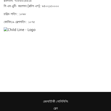
ৱাকৎফম: ৭০৮৫৪২৯৯২৪
সি এম এন্টি- করপসন (ৱাটস এপ): ৯৪০২১৫০০০০
চাইল্ড লাইন : ১০৯৮
কোবিদ১৯ হেল্পলাইন : ১০৭৫
ৱেবসাইটকী পোলিসিশিং
হেল্প