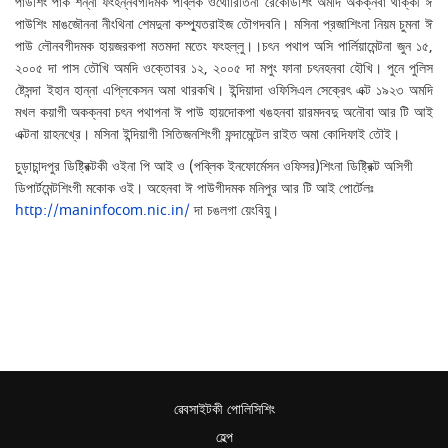
পাউশিং পাক শন্না ফংহন্নবগীদমক পব্লিক ওথোরিতিনা রেকোর্ডশিং অমদি অকক্নবা থাক্কী ঈ
পাউশিং মাঙজৌননা নীংথিনা শেমদুনা কম্প্যুতরাইজ তৌগদবনি। মসিনা প্রজাশিংনা নিয়ম চুমনা ঈ
পাউ লৌনবগীদমক হায়জরকপা মতমদা মতেং ফংহল্লু।।চৎন পথাপ অসি পার্লিয়ামেন্টনা জুন ১৫,
২০০৫ দা পাস তৌখি অমদি ওক্তোবর ১২, ২০০৫ দা মপুং ফানা চৎনহনবা হৌখি। পুনে পুলিস
ষ্টেসন্দা ইহান হান্না এপ্লিকেসন অমা থারকখি। ইন্দিয়াদা ওফিসিএল সেক্রেৎ এক্ট ১৯২৩ অমদি
মখল কয়াগী অকক্নবা চৎন পথাপনা ঈ পাউ হায়দোকপা খঙহনবা য়ারমদবদু অনৌবা আর টি আই
এক্টনা য়াহনখ্রে। মসিনা ইন্দিয়াগী সিতিজনশিংগী ফন্দামেন্টেল রাইত অমা কোদিফাই তৌই।
চুড়াচান্দপুর ডিষ্ট্রিক্টকী ওইনা পি আই ও (পব্লিক ইনফোর্মেসন ওফিসর)শিংনা ডিষ্ট্রিক্ট অসিগী
ডিপার্টমেন্টশিংগী মকোক ওই। অহেনবা ঈ পাউগীদমক মনিপুর আর টি আই পোর্টেলঃ
http://maninfocom.nic.in/
দা চঙলগা য়েংবিয়ু।
ৱেবসাইটকী পোলিসিশিং
হেল্প