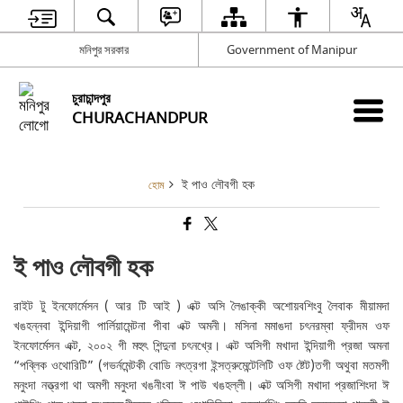
মনিপুর সরকার
Government of Manipur
চুরাচান্দপুর
CHURACHANDPUR
ই পাও লৌবগী হক
হোম
ই পাও লৌবগী হক
রাইট টু ইনফোর্মেসন ( আর টি আই ) এক্ট অসি লৈঙাক্কী অশোয়বশিংবু লৈবাক মীয়ামদা
খঙহন্নবা ইন্দিয়াগী পার্লিয়ামেন্টনা পীবা এক্ট অমনী। মসিনা মমাঙদা চৎনরম্বা ফ্রীদম ওফ
ইনফোর্মেসন এক্ট, ২০০২ গী মহুৎ শিন্দুনা চৎনখ্রে। এক্ট অসিগী মখাদা ইন্দিয়াগী প্রজা অমনা
“পব্লিক ওথোরিটি” (গভর্নমেন্টকী বোডি নৎত্রগা ইন্সত্রুমেন্টেলিটি ওফ ষ্টেট)তগী অথুবা মতমগী
মনুংদা নত্ত্রগা থা অমগী মনুংদা খঙনীংবা ঈ পাউ খঙহল্লী। এক্ট অসিগী মখাদা প্রজাশিংদা ঈ